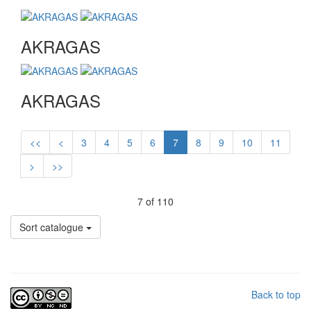
AKRAGAS
AKRAGAS
<<
<
3
4
5
6
7
8
9
10
11
>
>>
7 of 110
Sort catalogue
Back to top